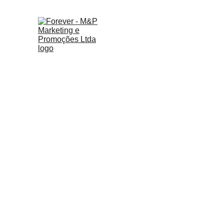
Seja
Bem-vindo(a)
Marcial & Patrícia
 da 
M&P Mark