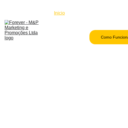
Inicio
Beneficios
Lista de 
Produtos
Como Funcion
Quem 
Somos
Blog
Contato
Seja