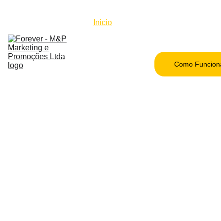
Inicio
Beneficios
Lista de 
Produtos
Como Funcion
Quem 
Somos
Blog
Contato
Seja