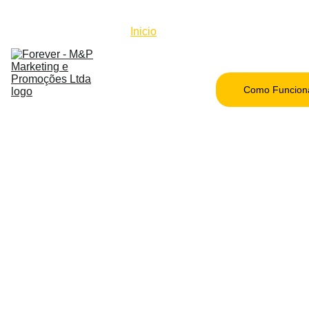
Inicio
Beneficios
Lista de 
Produtos
Como Funcion
Quem 
Somos
Blog
Contato
Seja