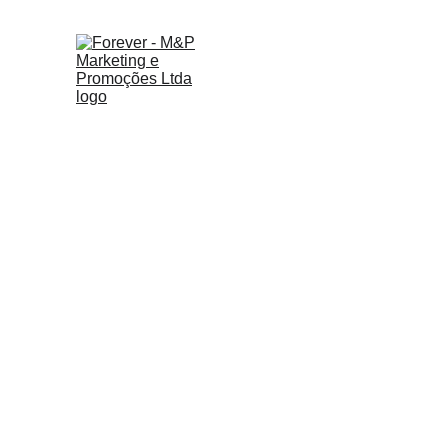
Seja
Bem-vindo(a)
Marcial & Patrícia
 da 
M&P Mark